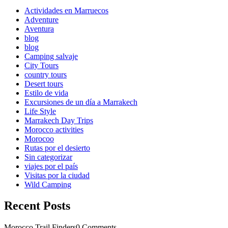
Actividades en Marruecos
Adventure
Aventura
blog
blog
Camping salvaje
City Tours
country tours
Desert tours
Estilo de vida
Excursiones de un día a Marrakech
Life Style
Marrakech Day Trips
Morocco activities
Morocoo
Rutas por el desierto
Sin categorizar
viajes por el país
Visitas por la ciudad
Wild Camping
Recent Posts
Morocco Trail Finders
0 Comments