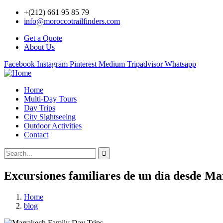
+(212) 661 95 85 79
info@moroccotrailfinders.com
Get a Quote
About Us
Facebook
Instagram
Pinterest
Medium
Tripadvisor
Whatsapp
Home
Multi-Day Tours
Day Trips
City Sightseeing
Outdoor Activities
Contact
Excursiones familiares de un día desde Ma
Home
blog