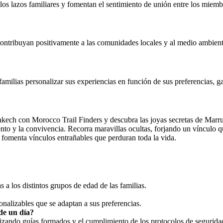
os lazos familiares y fomentan el sentimiento de unión entre los miembr
contribuyan positivamente a las comunidades locales y al medio ambient
familias personalizar sus experiencias en función de sus preferencias, 
kech con Morocco Trail Finders y descubra las joyas secretas de Marrue
nto y la convivencia. Recorra maravillas ocultas, forjando un vínculo q
ue fomenta vínculos entrañables que perduran toda la vida.
 a los distintos grupos de edad de las familias.
nalizables que se adaptan a sus preferencias.
de un día?
tizando guías formados y el cumplimiento de los protocolos de segurida