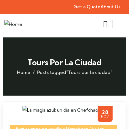
Get a Quote
About Us
Tours Por La Ciudad
Home
Posts tagged"Tours por la ciudad"
28
NOV
Excursiones de un día a Marrakech
,
Visitas